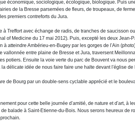
ique économique, sociologique, écologique, biologique. Puis une
rairies de la Bresse parsemées de fleurs, de troupeaux, de ferm
es premiers contreforts du Jura.
e à Treffort avec échange de radis, de tranches de saucisson ou
l of Medicine du 17 mai 2012). Puis, excepté les deux Jean-Pa
n à atteindre Ambérieu-en-Bugey par les gorges de l'Ain (photo),
te vallonnée entre plaine de Bresse et Jura, traversent Meillonn
es potiers. Ensuite la voie verte du parc de Bouvent va nous p
 la délicate idée de nous faire faire une halte devant l'église de
 gare de Bourg par un double-sens cyclable apprécié et le boule
ment pour cette belle journée d'amitié, de nature et d'art, à leur
de balade à Saint-Etienne-du-Bois. Nous serons heureux de ro
prochain.